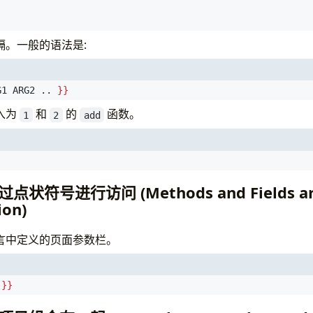
隔。一般的语法是:
G1 ARG2 .. 
}}
入为
和
的
函数。
1
2
add
符号进行访问 (Methods and Fields are
ion)
言中定义的页面参数栏。
 
}}