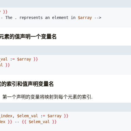
y
}}
-- The . represents an element in 
$array
数组元素的值声明一个变量名
_val
 :
=
$array
}}
al
}}
素的索引和值声明变量名
，第一个声明的变量将映射到每个元素的索引.
_index
, 
$elem_val
 :
=
$array
}}
dex
}}
 -- 
{{
$elem_val
}}