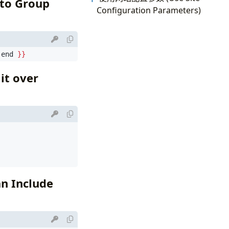
o Group
Configuration Parameters)
 end 
}}
t over
 Include