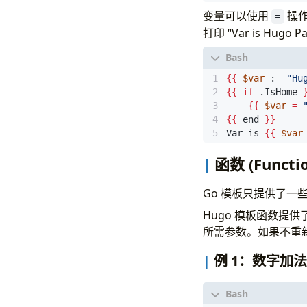
变量可以使用
操作
=
打印 “Var is Hugo Pa
{{
$var
 :
=
"Hu
{{
if
 .IsHome 
{{
$var
=
{{
 end 
}}
Var is 
{{
$var
函数 (Functio
Go 模板只提供了
Hugo 模板函数
所需参数。如果不重新
例 1：数字加法 (