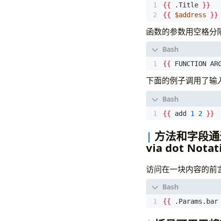
{{
 .Title 
}}
{{
$address
}}
函数的参数用空格分
{{
 FUNCTION AR
下面的例子调用了输
{{
 add 
1
2
}}
方法和字段通过点状
via dot Notat
访问在一块内容的前
{{
 .Params.bar