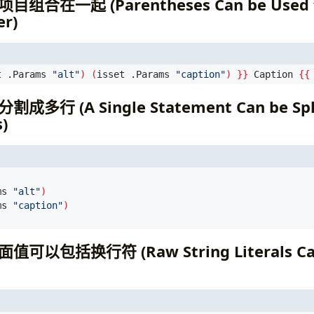
合在一起 (Parentheses Can be Used t
er)
t .Params 
"alt"
)
(
isset .Params 
"caption"
)
}}
 Caption 
{{
行 (A Single Statement Can be Spli
)
ms 
"alt"
)
ms 
"caption"
)
以包括换行符 (Raw String Literals Can