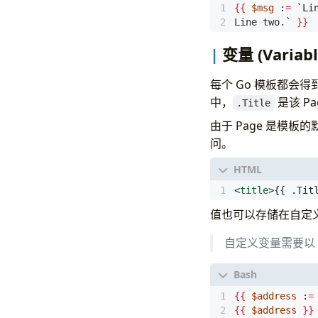
{{
$msg
 :
=
`
Line two.
`
}}
变量 (Variabl
每个 Go 模板都会
中，
是该 P
.Title
由于 Page 是模板的
问。
<
title
>
{{ .Tit
值也可以存储在自定
自定义变量需要以
{{
$address
 :
=
{{
$address
}}