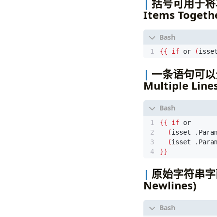
括号可用于将项目组
Items Togeth
{{
if
 or 
(
isse
一条语句可以分割成多
Multiple Lines
{{
if
(
isset .Para
(
isset .Para
}}
原始字符串字面值可
Newlines)