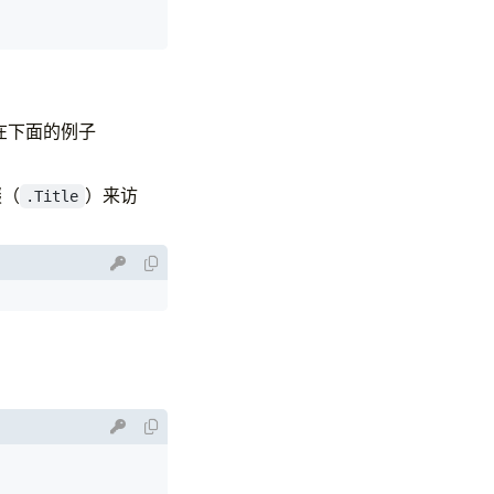
在下面的例子
缀（
）来访
.Title