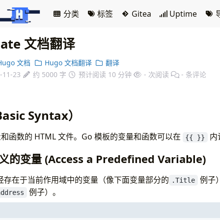
所有文章
分类
标签
Gitea
Uptime
plate 文档翻译
Hugo 文档
Hugo 文档翻译
翻译
-11-23
约 5000 字
预计阅读 10 分钟
-
次阅读
-
条评论
ic Syntax）
和函数的 HTML 文件。Go 模板的变量和函数可以在
内
{{ }}
 (Access a Predefined Variable)
经存在于当前作用域中的变量（像下面变量部分的
例子
.Title
例子）。
address