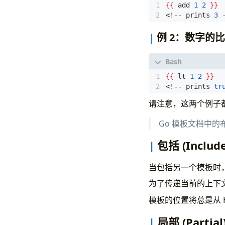
{{
 add 
1
2
}}
<!-- prints 
3
 
例 2：数字的比较 
{{
 lt 
1
2
}}
<!-- prints 
tr
请注意，这两个例子都
Go 模板文档中的
包括 (Include
当包括另一个模板时
为了传递当前的上下文
模板的位置将总是从 H
局部 (Partial