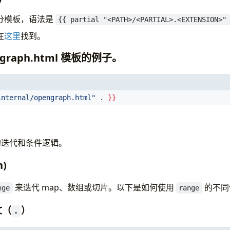
分模板，语法是
{{ partial "<PATH>/<PARTIAL>.<EXTENSION>"
在
这里
找到。
graph.html 模板的例子。
internal/opengraph.html"
 . 
}}
的迭代和条件逻辑。
n)
来迭代 map、数组或切片。以下是如何使用
的不同
nge
range
文（
）
.