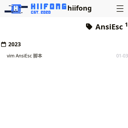
hiifong
1
AnsiEsc
2023
vim AnsiEsc 脚本
01-03