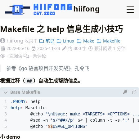
hiifong
Makefile 之 help 信息生成小技巧
hiifong
收录于
笔记
Linux
Make
Makefile
2022-05-16
2025-11-23
约 300 字
预计阅读 1 分钟
-
次阅读
-
条评论
参考《go 语言项目开发实战》 孔令飞
根据注释（
）自动生成帮助信息。
##
.PHONY
:
help
help
:
Makefile
        @echo 
"\nUsage: make <TARGETS> <OPTIONS> ..
        @sed -n 
's/^##//p'
 $< 
|
 column -t -s 
':'
|
 
        @echo 
"
$$
USAGE_OPTIONS"
小 demo