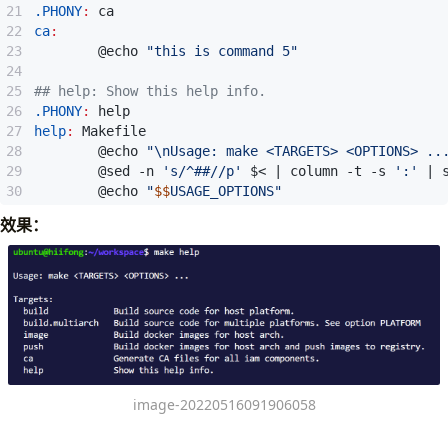
.PHONY
:
ca
ca
:
        @echo 
"this is command 5"
.PHONY
:
help
help
:
Makefile
        @echo 
"\nUsage: make <TARGETS> <OPTIONS> ..
        @sed -n 
's/^##//p'
 $< 
|
 column -t -s 
':'
|
 
        @echo 
"
$$
USAGE_OPTIONS"
效果：
image-20220516091906058